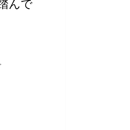
踏んで
。