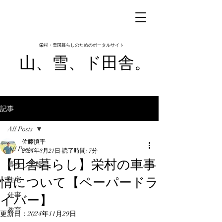
​栄村・雪国暮らしのためのポータルサイト
山​、雪、ド田舎。
記事
All Posts
佐藤慎平
All Posts
2024年8月21日
読了時間: 7分
【田舎暮らし】栄村の車事
暮らし全般
情について【ペーパードラ
住宅
イバー】
仕事
教育
更新日：
2024年11月29日