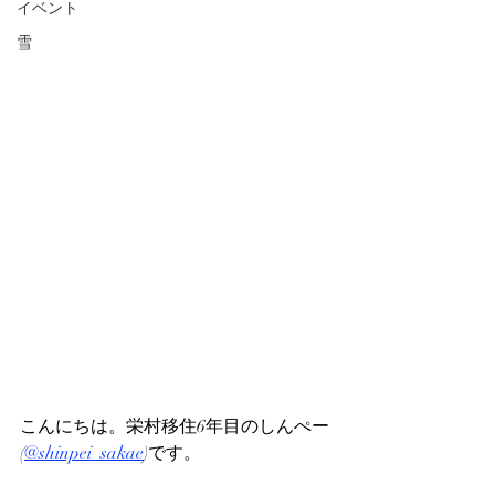
イベント
雪
こんにちは。栄村移住6年目のしんぺー
(
@shinpei_sakae
)です。